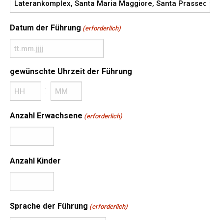
Datum der Führung
(erforderlich)
T
T
gewünschte Uhrzeit der Führung
P
:
u
n
S
M
Anzahl Erwachsene
(erforderlich)
k
t
i
t
u
n
M
n
u
M
Anzahl Kinder
d
t
P
e
e
u
n
n
n
Sprache der Führung
(erforderlich)
k