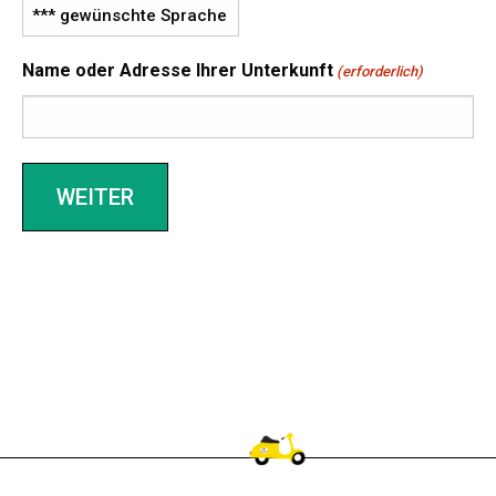
t
J
Name oder Adresse Ihrer Unterkunft
J
(erforderlich)
J
J